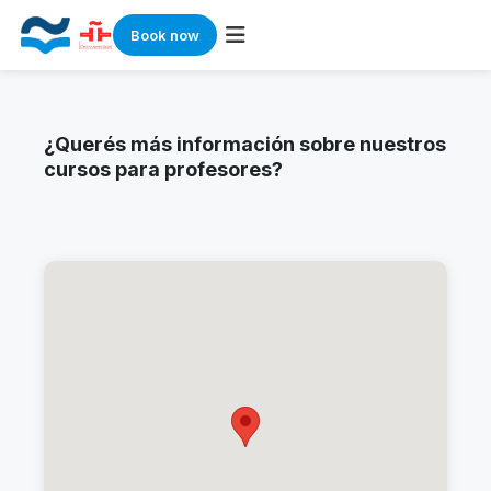
Book now
Skip
to
content
¿Querés más información sobre nuestros
cursos para profesores?