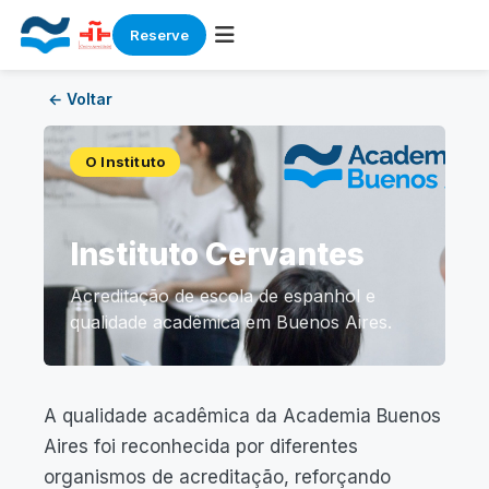
Reserve
Skip
← Voltar
to
content
O Instituto
Instituto Cervantes
Acreditação de escola de espanhol e
qualidade acadêmica em Buenos Aires.
A qualidade acadêmica da Academia Buenos
Aires foi reconhecida por diferentes
organismos de acreditação, reforçando