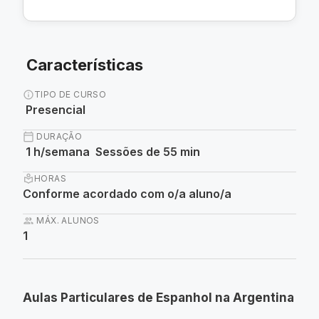
Características
info
TIPO DE CURSO
Presencial
calendar_today
DURAÇÃO
1 h/semana Sessões de 55 min
local_library
HORAS
Conforme acordado com o/a aluno/a
group
MÁX. ALUNOS
1
Aulas Particulares de Espanhol na Argentina