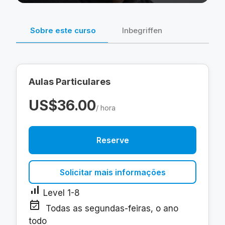
Sobre este curso
Inbegriffen
Aulas Particulares
US$36.00
/ hora
Reserve
Solicitar mais informações
signal_cellular_alt
Level 1-8
event_available
Todas as segundas-feiras, o ano
todo