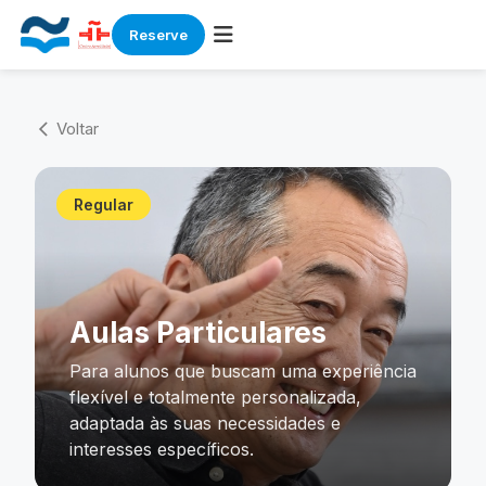
Reserve
Skip
to
Voltar
arrow_back_ios
content
Regular
Aulas Particulares
Para alunos que buscam uma experiência
flexível e totalmente personalizada,
adaptada às suas necessidades e
interesses específicos.