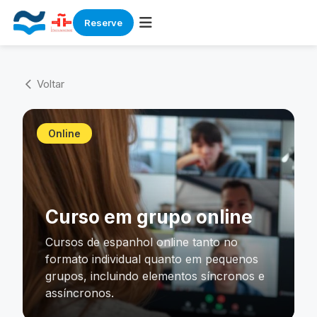
Reserve
Skip
to
Voltar
arrow_back_ios
content
Online
Curso em grupo online
Cursos de espanhol online tanto no
formato individual quanto em pequenos
grupos, incluindo elementos síncronos e
assíncronos.