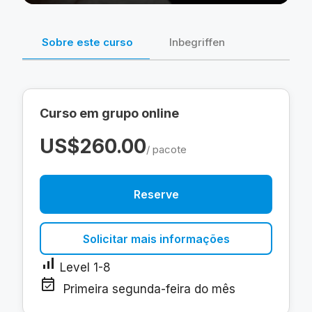
Sobre este curso
Inbegriffen
Curso em grupo online
US$260.00
/ pacote
Reserve
Solicitar mais informações
signal_cellular_alt
Level 1-8
event_available
Primeira segunda-feira do mês