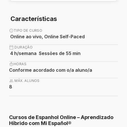
Características
info
TIPO DE CURSO
Online ao vivo, Online Self-Paced
calendar_today
DURAÇÃO
4 h/semana Sessões de 55 min
local_library
HORAS
Conforme acordado com o/a aluno/a
group
MÁX. ALUNOS
8
Cursos de Espanhol Online – Aprendizado
Híbrido com Mi Español®