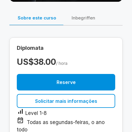
Sobre este curso
Inbegriffen
Diplomata
US$38.00
/ hora
Reserve
Solicitar mais informações
signal_cellular_alt
Level 1-8
event_available
Todas as segundas-feiras, o ano
todo