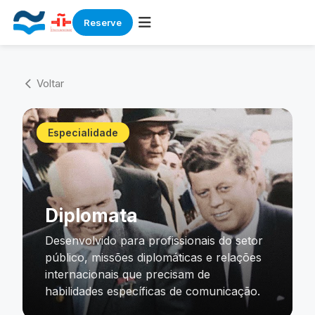
Reserve
Skip
to
Voltar
arrow_back_ios
content
Especialidade
Diplomata
Desenvolvido para profissionais do setor
público, missões diplomáticas e relações
internacionais que precisam de
habilidades específicas de comunicação.