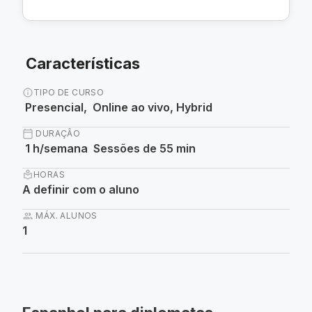
Características
info
TIPO DE CURSO
Presencial, Online ao vivo, Hybrid
calendar_today
DURAÇÃO
1 h/semana Sessões de 55 min
local_library
HORAS
A definir com o aluno
group
MÁX. ALUNOS
1