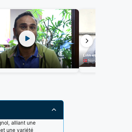
Linn et Kelly
Norvège
nol, alliant une
 et une variété