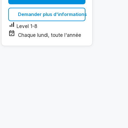
Demander plus d'informations
signal_cellular_alt
Level 1-8
event_available
Chaque lundi, toute l'année