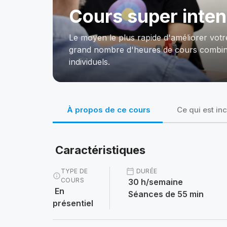
Cours super inten
Le moyen le plus rapide d'améliorer vot
grand nombre d'heures de cours combin
individuels.
À propos de ce cours
Ce qui est inc
Caractéristiques
TYPE DE
calendar_today
DURÉE
info
COURS
30 h/semaine
En
Séances de 55 min
présentiel