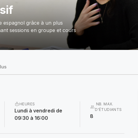
sif
re espagnol grâce à un plus
ant sessions en groupe et cours
lus
local_library
HEURES
NB. MAX.
group
D'ÉTUDIANTS
Lundi à vendredi de
8
09:30 à 16:00