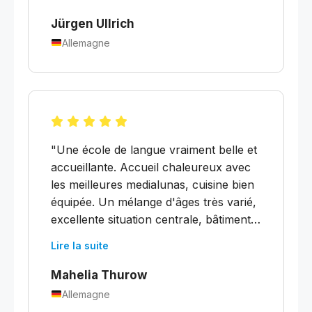
à louer à seulement 5 minutes."
Jürgen Ullrich
Allemagne
"Une école de langue vraiment belle et
accueillante. Accueil chaleureux avec
les meilleures medialunas, cuisine bien
équipée. Un mélange d'âges très varié,
excellente situation centrale, bâtiment
authentique. Chaque semaine, il y a une
Lire la suite
excursion et un atelier culturel, ainsi
que des conseils sur ce qui se passe en
Mahelia Thurow
ville. C'est super que l'espagnol local
Allemagne
soit enseigné ici — on a beaucoup