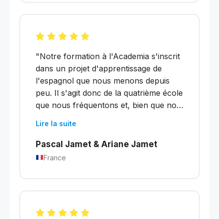
mon expression et ma
compréhension."
"Notre formation à l'Academia s'inscrit
dans un projet d'apprentissage de
l'espagnol que nous menons depuis
peu. Il s'agit donc de la quatrième école
que nous fréquentons et, bien que nos
autres expériences aient été bonnes,
Lire la suite
l'Academia Buenos Aires est la
meilleure. Très bons professeurs
Pascal Jamet & Ariane Jamet
remplaçants, matériel pédagogique
France
adapté, et les aspects historiques,
culturels et politiques de la partie
culturelle du cours ont été gérés avec
beaucoup d'intelligence et d'équilibre."