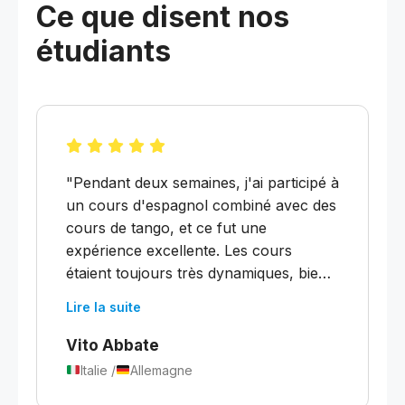
Ce que disent nos
étudiants
"Pendant deux semaines, j'ai participé à
un cours d'espagnol combiné avec des
cours de tango, et ce fut une
expérience excellente. Les cours
étaient toujours très dynamiques, bien
structurés et organisés. En si peu de
Lire la suite
temps, j'ai pu approfondir mes
connaissances des temps du passé,
Vito Abbate
ainsi que du futur et du conditionnel.
Italie /
Allemagne
J'ai constaté des progrès clairs dans