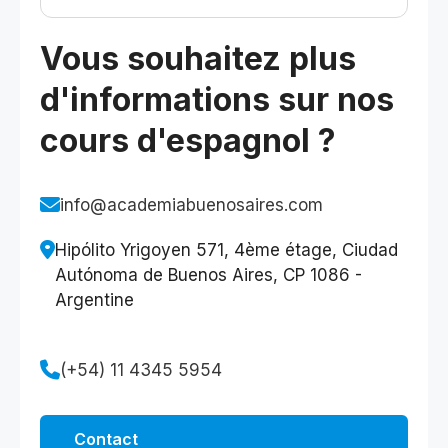
d'occasions de pratiquer. J'ai été
placée exactement au bon niveau. Mes
Vous souhaitez plus
deux semaines de congé formation
d'informations sur nos
avec Melanie en valaient vraiment la
peine ! Merci ! :)"
cours d'espagnol ?
info@academiabuenosaires.com
Hipólito Yrigoyen 571, 4ème étage, Ciudad
Autónoma de Buenos Aires, CP 1086 -
Argentine
(+54) 11 4345 5954
Contact