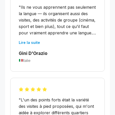
"Ils ne vous apprennent pas seulement
la langue — ils organisent aussi des
visites, des activités de groupe (cinéma,
sport et bien plus), tout ce qu'il faut
pour vraiment apprendre une langue. Il
est difficile de trouver des professeurs
Lire la suite
comme ça, qui enseignent si bien la
langue et qui, en plus, vous font vous
Gini D'Orazio
sentir comme chez vous, toujours
Italie
disponibles pour ce dont vous avez
besoin. Ce fut une très bonne
expérience que je renouvellerai
assurément"
"L'un des points forts était la variété
des visites à pied proposées, qui m'ont
aidée à explorer différents quartiers