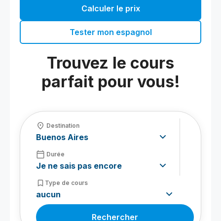
Calculer le prix
Tester mon espagnol
Trouvez le cours
parfait pour vous!
fmd_good
Destination
calendar_today
Durée
bookmark_border
Type de cours
Rechercher