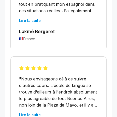
tout en pratiquant mon espagnol dans
des situations réelles. J'ai également
beaucoup apprécié les soirées cinéma,
Lire la suite
qui étaient une façon agréable de
m'immerger dans la culture argentine
Lakmé Bergeret
et de créer des liens avec mes
France
camarades. Les professeurs étaient
fantastiques, compétents, patients et
toujours encourageants. Je suis
repartie en me sentant bien plus
confiante en espagnol."
"Nous envisageons déjà de suivre
d'autres cours. L'école de langue se
trouve d'ailleurs à l'endroit absolument
le plus agréable de tout Buenos Aires,
non loin de la Plaza de Mayo, et il y a
de superbes appartements abordables
Lire la suite