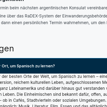
rmin beim nächsten argentinischen Konsulat vereinbare
nline über das RaDEX-System der Einwanderungsbehörde 
 dann einen persönlichen Termin wahrnehmen, um den 
agen
r Ort, um Spanisch zu lernen?
er der besten Orte der Welt, um Spanisch zu lernen – ei
ersion, reichem kulturellen Leben, aufgeschlossenen M
 ganz Lateinamerika und darüber hinaus gut verstanden w
n Leben. Die Einheimischen sind bekannt dafür, offen, 
– ob in Cafés, Stadtvierteln oder sozialen Umgebungen. 
gänglich: Musik, Literatur, Film, Essen und das alltägl