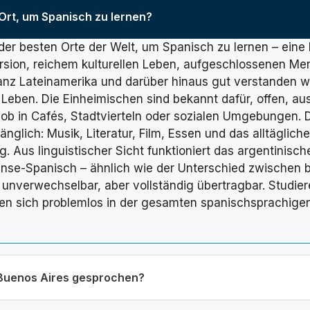
 Ort, um Spanisch zu lernen?
r der besten Orte der Welt, um Spanisch zu lernen – ein
rsion, reichem kulturellen Leben, aufgeschlossenen Me
ganz Lateinamerika und darüber hinaus gut verstanden wi
 Leben. Die Einheimischen sind bekannt dafür, offen, a
 ob in Cafés, Stadtvierteln oder sozialen Umgebungen. D
änglich: Musik, Literatur, Film, Essen und das alltägli
ng. Aus linguistischer Sicht funktioniert das argentinisc
ense-Spanisch – ähnlich wie der Unterschied zwischen 
unverwechselbar, aber vollständig übertragbar. Studier
nen sich problemlos in der gesamten spanischsprachigen
 Buenos Aires gesprochen?