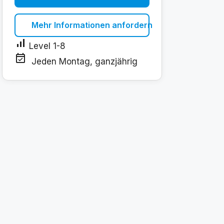
Mehr Informationen anfordern
signal_cellular_alt
Level 1-8
event_available
Jeden Montag, ganzjährig