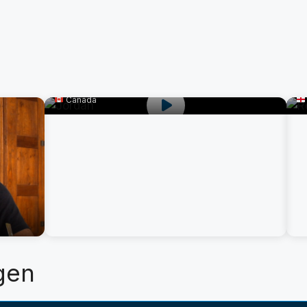
Jordan
R
Canada
gen