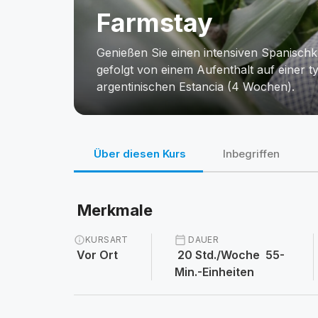
Farmstay
Genießen Sie einen intensiven Spanisch
gefolgt von einem Aufenthalt auf einer t
argentinischen Estancia (4 Wochen).
Über diesen Kurs
Inbegriffen
Merkmale
info
KURSART
calendar_today
DAUER
Vor Ort
20 Std./Woche 55-
Min.-Einheiten