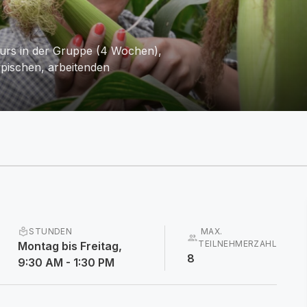
kurs in der Gruppe (4 Wochen),
ypischen, arbeitenden
local_library
STUNDEN
MAX.
group
TEILNEHMERZAHL
Montag bis Freitag,
8
9:30 AM - 1:30 PM