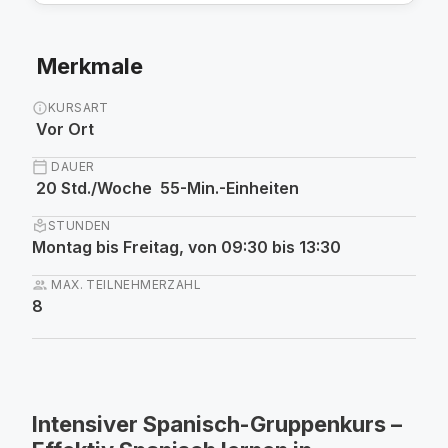
Merkmale
info
KURSART
Vor Ort
calendar_today
DAUER
20 Std./Woche 55-Min.-Einheiten
local_library
STUNDEN
Montag bis Freitag, von 09:30 bis 13:30
group
MAX. TEILNEHMERZAHL
8
Intensiver Spanisch-Gruppenkurs –