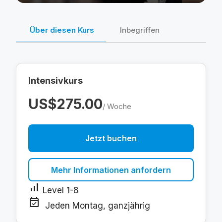
Über diesen Kurs
Inbegriffen
Intensivkurs
US$275.00
/ Woche
Jetzt buchen
Mehr Informationen anfordern
signal_cellular_alt
Level 1-8
event_available
Jeden Montag, ganzjährig