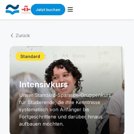
Jetzt buchen
Skip
to
Zurück
arrow_back_ios
content
Standard
Intensivkurs
Unser Standard-Spanisch-Gruppenkurs
für Studierende, die ihre Kenntnisse
systematisch von Anfänger bis
Fortgeschrittene und darüber hinaus
aufbauen möchten.