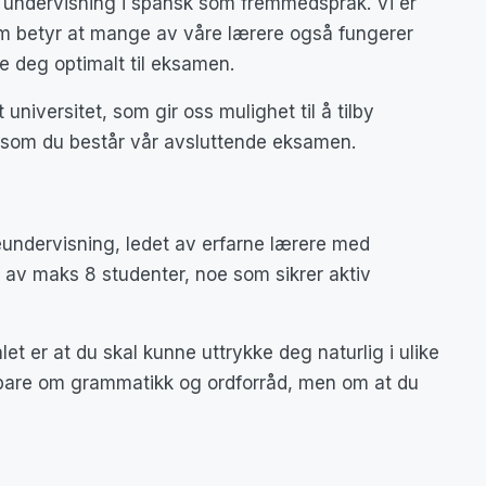
or undervisning i spansk som fremmedspråk. Vi er
m betyr at mange av våre lærere også fungerer
 deg optimalt til eksamen.
lt universitet, som gir oss mulighet til å tilby
som du består vår avsluttende eksamen.
eundervisning, ledet av erfarne lærere med
r av maks 8 studenter, noe som sikrer aktiv
et er at du skal kunne uttrykke deg naturlig i ulike
e bare om grammatikk og ordforråd, men om at du