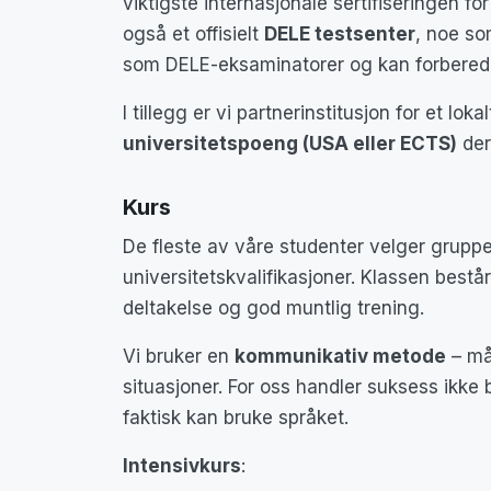
viktigste internasjonale sertifiseringen f
også et offisielt
DELE testsenter
, noe so
som DELE-eksaminatorer og kan forberede
I tillegg er vi partnerinstitusjon for et loka
universitetspoeng (USA eller ECTS)
der
Kurs
De fleste av våre studenter velger grupp
universitetskvalifikasjoner. Klassen bestå
deltakelse og god muntlig trening.
Vi bruker en
kommunikativ metode
– mål
situasjoner. For oss handler suksess ikk
faktisk kan bruke språket.
Intensivkurs
: