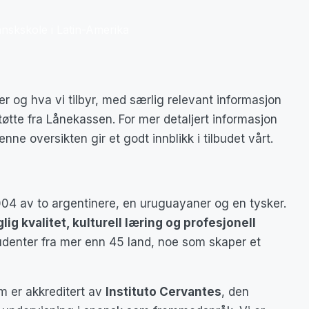
nskskole i Latin-Amerika
r og hva vi tilbyr, med særlig relevant informasjon
øtte fra Lånekassen. For mer detaljert informasjon
ne oversikten gir et godt innblikk i tilbudet vårt.
04 av to argentinere, en uruguayaner og en tysker.
glig kvalitet, kulturell læring og profesjonell
studenter fra mer enn 45 land, noe som skaper et
m er akkreditert av
Instituto Cervantes
, den