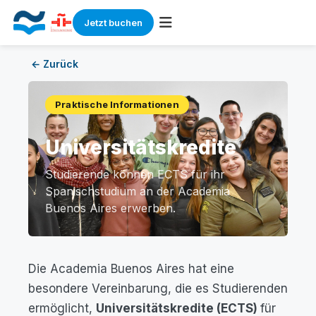
Jetzt buchen
Skip
← Zurück
to
content
Praktische Informationen
Universitätskredite
Studierende können ECTS für ihr
Spanischstudium an der Academia
Buenos Aires erwerben.
Die Academia Buenos Aires hat eine
besondere Vereinbarung, die es Studierenden
ermöglicht,
Universitätskredite (ECTS)
für